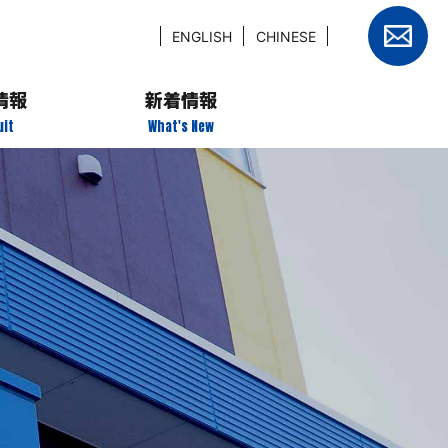
設備紹介
中途インタビュー
ENGLISH
CHINESE
製品紹介
募集要項
情報
新着情報
エントリー
uit
What's New
タビュー
タビュー
要項
リー