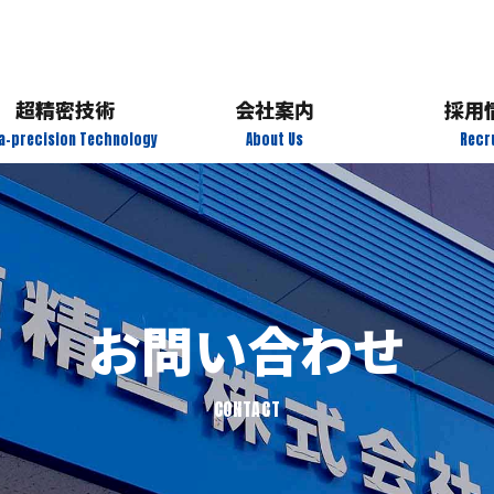
電動化
プレス技術
環境
品質保証
超精密技術
会社案内
採用
CAE解析
ra-precision Technology
About Us
Recr
金型設計・製作
アクセス
新卒イン
プレス技術
設備紹介
中途イン
品質保証
製品紹介
募集
お問い合わせ
CAE解析
エント
CONTACT