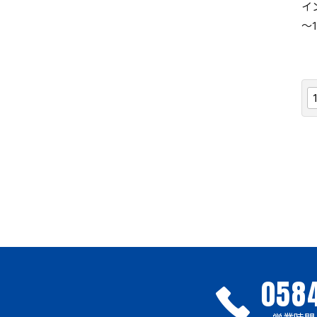
イ
～
1
0584