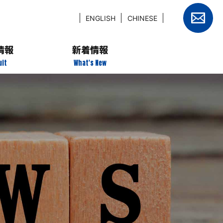
設備紹介
中途インタビュー
ENGLISH
CHINESE
製品紹介
募集要項
情報
新着情報
エントリー
uit
What's New
タビュー
タビュー
要項
リー