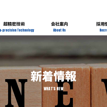
電動化
プレス技術
環境
品質保証
超精密技術
会社案内
採用
CAE解析
ra-precision Technology
About Us
Recr
金型設計・製作
アクセス
新卒イン
プレス技術
設備紹介
中途イン
品質保証
製品紹介
募集
新着情報
CAE解析
エント
WHAT'S NEW