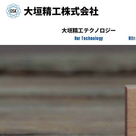
大垣精工テクノロジー
Our Technology
Ult
データ社会
電動化
環境