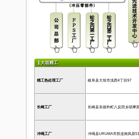
大垣精工
精工热处理工厂
岐阜县大垣市浅西4丁目97
长崎工厂
长崎县东彼杵町八反田乡胡摩尻5
冲绳工厂
冲绳县URUMA市胜连南风原519