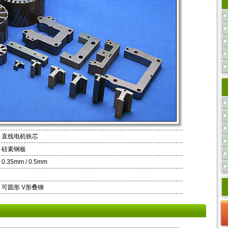
直线电机铁芯
硅素钢板
0.35mm / 0.5mm
可圆形 V形叠铆