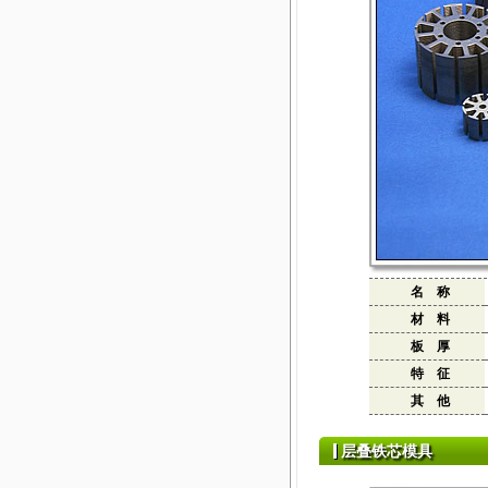
名 称
材 料
板 厚
特 征
其 他
层叠铁芯模具