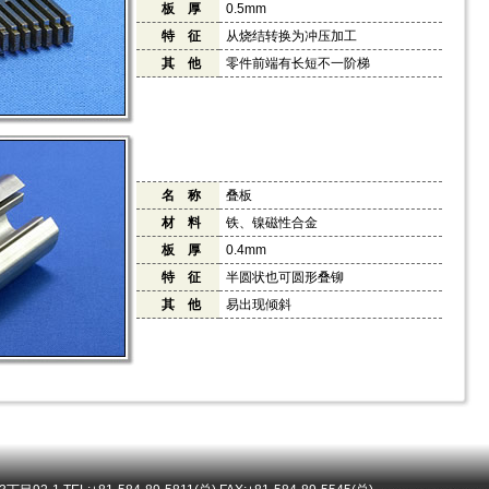
板 厚
0.5mm
特 征
从烧结转换为冲压加工
其 他
零件前端有长短不一阶梯
名 称
叠板
材 料
铁、镍磁性合金
板 厚
0.4mm
特 征
半圆状也可圆形叠铆
其 他
易出现倾斜