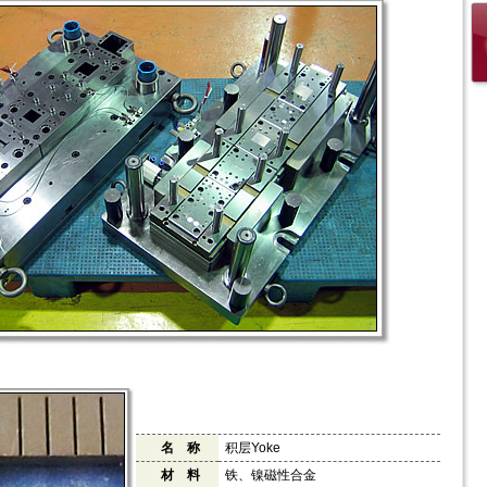
名 称
积层Yoke
材 料
铁、镍磁性合金