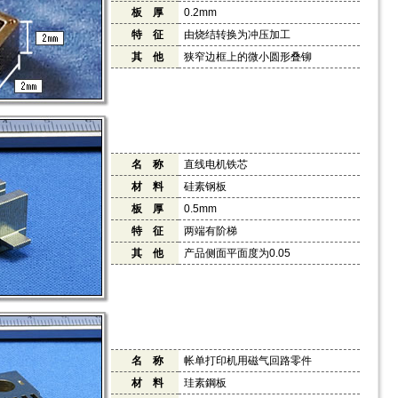
板 厚
0.2mm
特 征
由烧结转换为冲压加工
其 他
狭窄边框上的微小圆形叠铆
名 称
直线电机铁芯
材 料
硅素钢板
板 厚
0.5mm
特 征
两端有阶梯
其 他
产品侧面平面度为0.05
名 称
帐单打印机用磁气回路零件
材 料
珪素鋼板