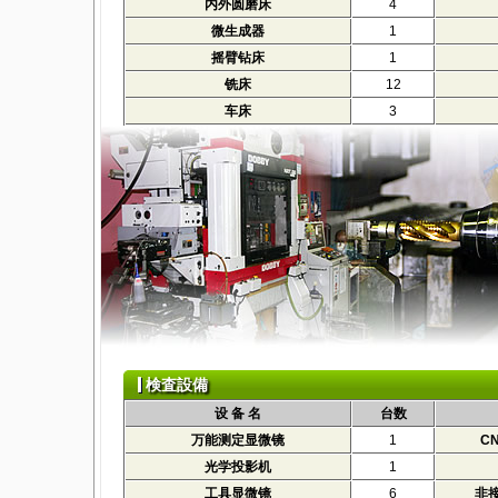
内外圆磨床
4
微生成器
1
摇臂钻床
1
铣床
12
车床
3
検査設備
设 备 名
台数
万能测定显微镜
1
C
光学投影机
1
工具显微镜
6
非