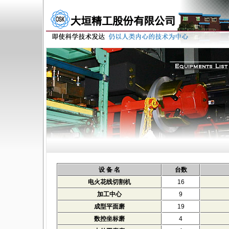
设 备 名
台数
电火花线切割机
16
加工中心
9
成型平面磨
19
数控坐标磨
4